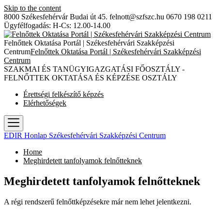
Skip to the content
8000 Székesfehérvár Budai út 45.
felnott@szfszc.hu
0670 198 0211
Ügyfélfogadás: H-Cs: 12.00-14.00
Felnőttek Oktatása Portál | Székesfehérvári Szakképzési
Centrum
Felnőttek Oktatása Portál | Székesfehérvári Szakképzési
Centrum
SZAKMAI ÉS TANÜGYIGAZGATÁSI FŐOSZTÁLY -
FELNŐTTEK OKTATÁSA ÉS KÉPZÉSE OSZTÁLY
Érettségi felkészítő képzés
Elérhetőségek
EDIR Honlap Székesfehérvári Szakképzési Centrum
Home
Meghirdetett tanfolyamok felnőtteknek
Meghirdetett tanfolyamok felnőtteknek
A régi rendszerű felnőttképzésekre már nem lehet jelentkezni.