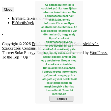
Az szfszc.hu honlapja
cookie-k (sütik) formájában
Close
információkat tárol az Ön
böngészésre használt
Érettségi felkészítő képzés
eszközén, amely
Elérhetőségek
információk személyes
adatnak minősülhetnek. Az
alábbiakban lehetősége van
.
dönteni arról, hogy mely
típusú cookie-k
alkalmazását kívánja
Copyright © 2026
Felnőttek Oktatása Portál | Székesfehérvári
engedélyezni. Mi az a
Szakképzési Centrum.
Minden Jog Fenntartva
cookie? A cookie egy kis
Theme: Solar Energy Engine By
OMEGA
Powered by
WordPress.
fájl, amely akkor kerül a
számítógépre, amikor Ön
To the Top
↑
Up
↑
egy webhelyet látogat meg.
A cookie-k számtalan
funkcióval rendelkeznek.
Többek között információt
gyűjtenek, megjegyzik a
látogató egyéni beállításait
és általánosságban
megkönnyítik a honlap
használatát.
További
információ
Elfogad