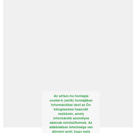
Az szfszc.hu honlapja
cookie-k (sütik) formájában
információkat tárol az Ön
böngészésre használt
eszközén, amely
információk személyes
adatnak minősülhetnek. Az
alábbiakban lehetősége van
dönteni arról, hogy mely