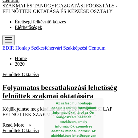
Centrum
SZAKMAI ÉS TANÜGYIGAZGATÁSI FŐOSZTÁLY -
FELNŐTTEK OKTATÁSA ÉS KÉPZÉSE OSZTÁLY
Érettségi felkészítő képzés
Elérhetőségek
EDIR Honlap Székesfehérvári Szakképzési Centrum
Home
2020
Felnőttek Oktatása
Folyamatos becsatlakozási lehetőség
felnőttek szakmai oktatására
Az szfszc.hu honlapja
cookie-k (sütik) formájában
Kétjük teintse meg kínálatunkat! JELENTKEZÉSI LAP
információkat tárol az Ön
FELNŐTTEK SZAKMAI OKTATÁSÁRA –...
böngészésre használt
eszközén, amely
Read More
információk személyes
Felnőttek Oktatása
adatnak minősülhetnek. Az
alábbiakban lehetősége van