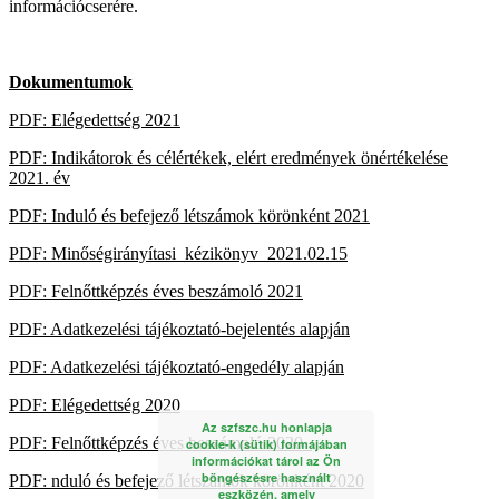
információcserére.
Dokumentumok
PDF: Elégedettség 2021
PDF: Indikátorok és célértékek, elért eredmények önértékelése
2021. év
PDF: Induló és befejező létszámok körönként 2021
PDF: Minőségirányítasi_kézikönyv_2021.02.15
PDF: Felnőttképzés éves beszámoló 2021
PDF: Adatkezelési tájékoztató-bejelentés alapján
PDF:
Adatkezelési tájékoztató-engedély alapján
PDF:
Elégedettség 2020
Az szfszc.hu honlapja
PDF:
Felnőttképzés éves beszámoló 2020_
cookie-k (sütik) formájában
információkat tárol az Ön
böngészésre használt
PDF:
nduló és befejező létszámok körönként 2020
eszközén, amely