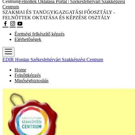
Centrum
Felnőttek Oktatása Portál | Székesfehérvári Szakképzési
Centrum
SZAKMAI ÉS TANÜGYIGAZGATÁSI FŐOSZTÁLY -
FELNŐTTEK OKTATÁSA ÉS KÉPZÉSE OSZTÁLY
Érettségi felkészítő képzés
Elérhetőségek
EDIR Honlap Székesfehérvári Szakképzési Centrum
Home
Felnőttképzés
Minőségbiztosítás