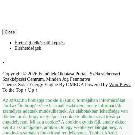
Close
Érettségi felkészítő képzés
Elérhetőségek
.
Copyright © 2026
Felnőttek Oktatása Portál | Székesfehérvári
Szakképzési Centrum.
Minden Jog Fenntartva
Theme: Solar Energy Engine By
OMEGA
Powered by
WordPress.
To the Top
↑
Up
↑
Az szfszc.hu honlapja cookie-k (sütik) formájában információkat
tárol az Ön böngészésre használt eszközén, amely információk
személyes adatnak minősülhetnek. Az alábbiakban lehetősége van
dönteni arról, hogy mely típusú cookie-k alkalmazását kívánja
engedélyezni. Mi az a cookie? A cookie egy kis fájl, amely akkor
kerül a számítógépre, amikor Ön egy webhelyet látogat meg. A
cookie-k számtalan funkcióval rendelkeznek. Többek között